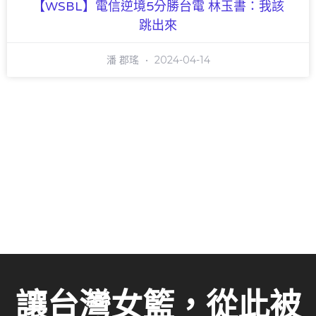
【WSBL】電信逆境5分勝台電 林玉書：我該
跳出來
潘 郡瑤
2024-04-14
讓台灣女籃，從此被