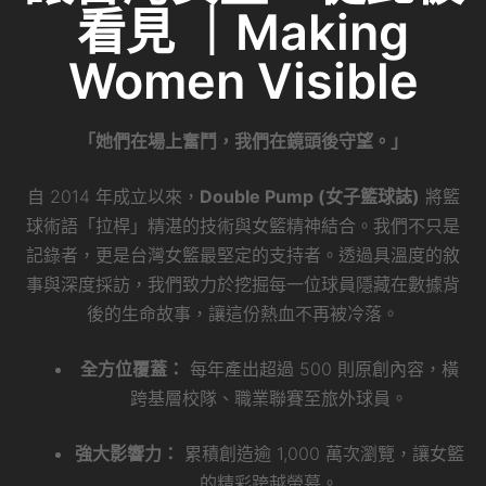
看見 ｜Making
Women Visible
「她們在場上奮鬥，我們在鏡頭後守望。」
自 2014 年成立以來，
Double Pump (女子籃球誌)
將籃
球術語「拉桿」精湛的技術與女籃精神結合。我們不只是
記錄者，更是台灣女籃最堅定的支持者。透過具溫度的敘
事與深度採訪，我們致力於挖掘每一位球員隱藏在數據背
後的生命故事，讓這份熱血不再被冷落。
全方位覆蓋：
每年產出超過 500 則原創內容，橫
跨基層校隊、職業聯賽至旅外球員。
強大影響力：
累積創造逾 1,000 萬次瀏覽，讓女籃
的精彩跨越螢幕。