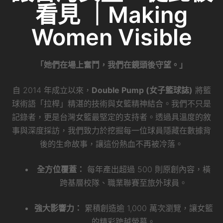
看見 ｜Making
Women Visible
「她們在場上奮鬥，我們在鏡頭後守望。」
自 2014 年成立以來，
Double Pump (女子籃球誌)
將籃
球術語「拉桿」精湛的技術與女籃精神結合。我們不只是
記錄者，更是台灣女籃最堅定的支持者。透過具溫度的敘
事與深度採訪，我們致力於挖掘每一位球員隱藏在數據背
後的生命故事，讓這份熱血不再被冷落。
全方位覆蓋：
每年產出超過 500 則原創內容，橫
跨基層校隊、職業聯賽至旅外球員。
強大影響力：
累積創造逾 1,000 萬次瀏覽，讓女籃
的精彩跨越螢幕。