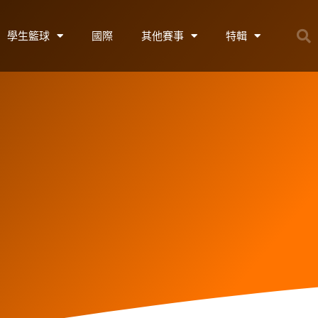
學生籃球
國際
其他賽事
特輯