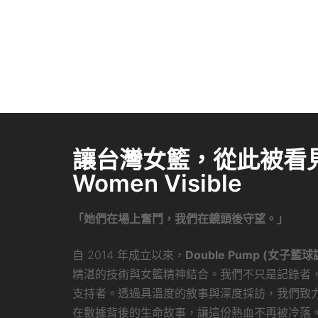
讓台灣女籃，從此被看見 
Women Visible
「她們在場上奮鬥，我們在鏡頭後守望。」
自 2014 年成立以來，
Double Pump (女子籃球
精湛的技術與女籃精神結合。我們不只是記錄者
支持者。透過具溫度的敘事與深度採訪，我們致
在數據背後的生命故事，讓這份熱血不再被冷落