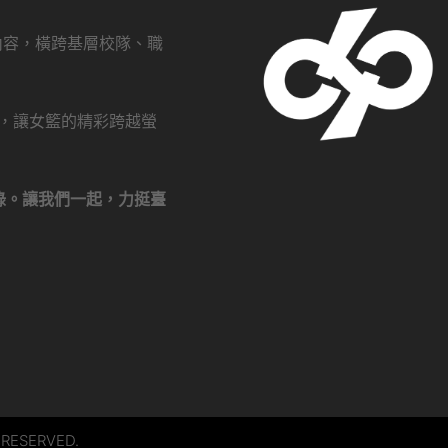
創內容，橫跨基層校隊、職
瀏覽，讓女籃的精彩跨越螢
錄。讓我們一起，力挺臺
 RESERVED.