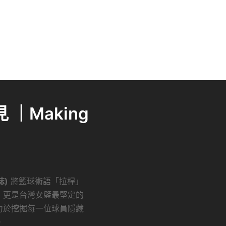
｜Making
誌)
將籃球術語「拉桿」
，更是台灣女籃最堅定的
力於挖掘每一位球員隱藏
。