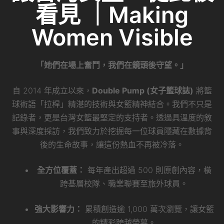
看見 ｜Making
Women Visible
「她們在場上奮鬥，我們在鏡頭後守望。」
自 2014 年成立以來，
Double Pump (女子籃球誌)
將籃
球術語「拉桿」精湛的技術與女籃精神結合。我們不只是
記錄者，更是台灣女籃最堅定的支持者。透過具溫度的敘
事與深度採訪，我們致力於挖掘每一位球員隱藏在數據背
後的生命故事，讓這份熱血不再被冷落。
全方位覆蓋：
每年產出超過 500 則原創內容，橫
跨基層校隊、職業聯賽至旅外球員。
強大影響力：
累積創造逾 1,000 萬次瀏覽，讓女籃
的精彩跨越螢幕。