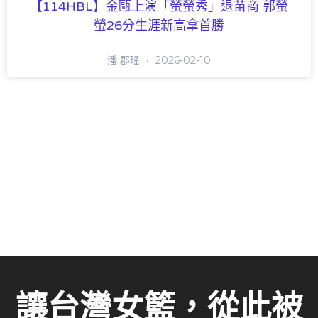
【114HBL】金甌上演「螢螢秀」退苗商 郭螢
螢26分生涯新高拿首勝
潘 郡瑤
2026-02-10
讓台灣女籃，從此被