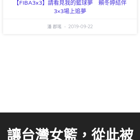
【FIBA3x3】請看見我的籃球夢 賴冬婷結伴
3×3場上追夢
潘 郡瑤
2019-09-22
讓台灣女籃，從此被