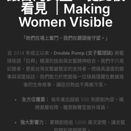
看見 ｜Making
Women Visible
「她們在場上奮鬥，我們在鏡頭後守望。」
自 2014 年成立以來，
Double Pump (女子籃球誌)
將籃
球術語「拉桿」精湛的技術與女籃精神結合。我們不只是
記錄者，更是台灣女籃最堅定的支持者。透過具溫度的敘
事與深度採訪，我們致力於挖掘每一位球員隱藏在數據背
後的生命故事，讓這份熱血不再被冷落。
全方位覆蓋：
每年產出超過 500 則原創內容，橫
跨基層校隊、職業聯賽至旅外球員。
強大影響力：
累積創造逾 1,000 萬次瀏覽，讓女籃
的精彩跨越螢幕。