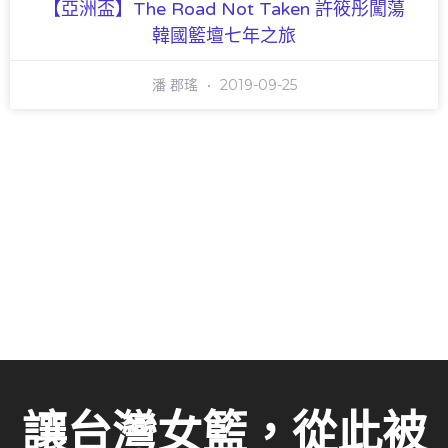
【亞洲盃】The Road Not Taken 許筱彤闖蕩
韓國籃壇七年之旅
潘 郡瑤
2019-09-25
讓台灣女籃，從此被