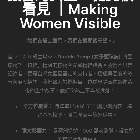
看見 ｜Making
Women Visible
「她們在場上奮鬥，我們在鏡頭後守望。」
自 2014 年成立以來，
Double Pump (女子籃球誌)
將籃
球術語「拉桿」精湛的技術與女籃精神結合。我們不只是
記錄者，更是台灣女籃最堅定的支持者。透過具溫度的敘
事與深度採訪，我們致力於挖掘每一位球員隱藏在數據背
後的生命故事，讓這份熱血不再被冷落。
全方位覆蓋：
每年產出超過 500 則原創內容，橫
跨基層校隊、職業聯賽至旅外球員。
強大影響力：
累積創造逾 1,000 萬次瀏覽，讓女籃
的精彩跨越螢幕。