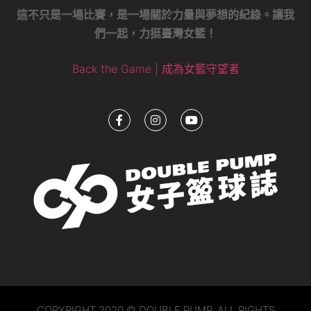
這不只是一場比賽，是一場關於力量與夢想的紀錄。讓我
們一起，力挺臺灣女籃！
Back the Game | 成為女籃守望者
COPYRIGHT 2020 © DOUBLE PUMP. ALL RIGHTS