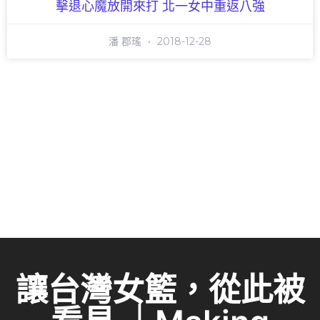
擊退心魔放開來打 北一女中重返八強
潘 郡瑤
2018-12-28
讓台灣女籃，從此被