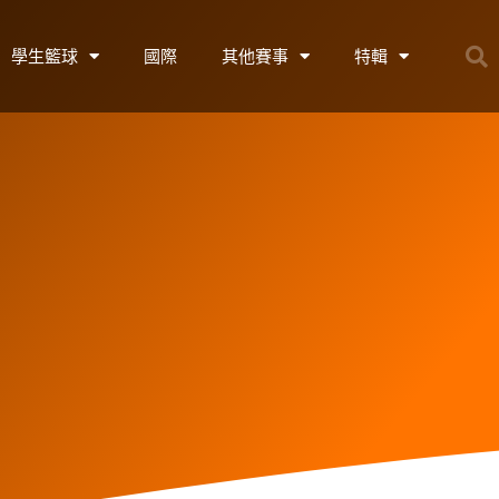
學生籃球
國際
其他賽事
特輯