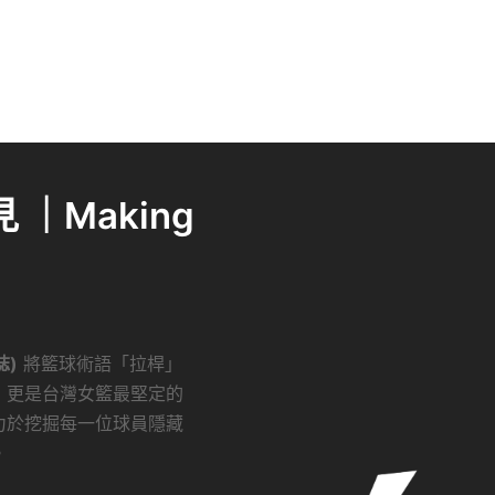
｜Making
誌)
將籃球術語「拉桿」
，更是台灣女籃最堅定的
力於挖掘每一位球員隱藏
。