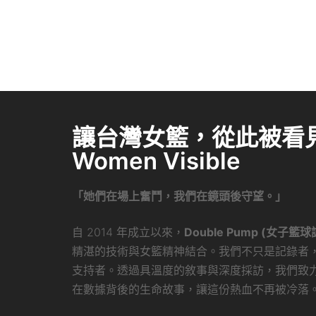
讓台灣女籃，從此被看見 
Women Visible
「她們在場上奮鬥，我們在鏡頭後守望。」
自 2014 年成立以來，
Double Pump (女子籃球
精湛的技術與女籃精神結合。我們不只是記錄者
支持者。透過具溫度的敘事與深度採訪，我們致
在數據背後的生命故事，讓這份熱血不再被冷落