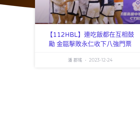
【112HBL】連吃飯都在互相鼓
勵 金甌擊敗永仁收下八強門票
潘 郡瑤
2023-12-24