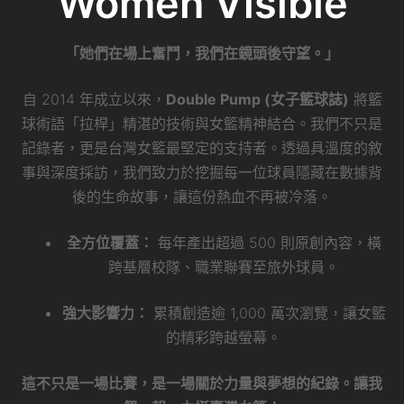
Women Visible
「她們在場上奮鬥，我們在鏡頭後守望。」
自 2014 年成立以來，
Double Pump (女子籃球誌)
將籃
球術語「拉桿」精湛的技術與女籃精神結合。我們不只是
記錄者，更是台灣女籃最堅定的支持者。透過具溫度的敘
事與深度採訪，我們致力於挖掘每一位球員隱藏在數據背
後的生命故事，讓這份熱血不再被冷落。
全方位覆蓋：
每年產出超過 500 則原創內容，橫
跨基層校隊、職業聯賽至旅外球員。
強大影響力：
累積創造逾 1,000 萬次瀏覽，讓女籃
的精彩跨越螢幕。
這不只是一場比賽，是一場關於力量與夢想的紀錄。讓我