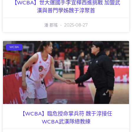
【WCBA】世大運國手李宜樺西進挑戰 加盟武
漢與普門學姊魏于淳聚首
潘 郡瑤
2025-08-27
WCBA
【WCBA】臨危授命掌兵符 魏于淳接任
WCBA武漢隊總教練