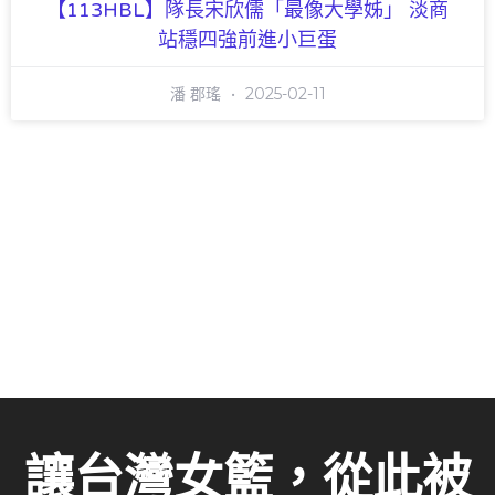
【113HBL】隊長宋欣儒「最像大學姊」 淡商
站穩四強前進小巨蛋
潘 郡瑤
2025-02-11
讓台灣女籃，從此被