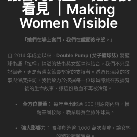
看見 ｜Making
Women Visible
「她們在場上奮鬥，我們在鏡頭後守望。」
自 2014 年成立以來，
Double Pump (女子籃球誌)
將籃
球術語「拉桿」精湛的技術與女籃精神結合。我們不只是
記錄者，更是台灣女籃最堅定的支持者。透過具溫度的敘
事與深度採訪，我們致力於挖掘每一位球員隱藏在數據背
後的生命故事，讓這份熱血不再被冷落。
全方位覆蓋：
每年產出超過 500 則原創內容，橫
跨基層校隊、職業聯賽至旅外球員。
強大影響力：
累積創造逾 1,000 萬次瀏覽，讓女籃
的精彩跨越螢幕。