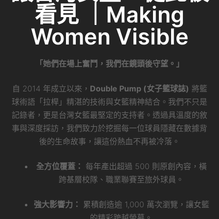
看見 ｜Making
Women Visible
「她們在場上奮鬥，我們在鏡頭後守望。」
自 2014 年成立以來，
Double Pump (女子籃球誌)
將籃
球術語「拉桿」精湛的技術與女籃精神結合。我們不只是
記錄者，更是台灣女籃最堅定的支持者。透過具溫度的敘
事與深度採訪，我們致力於挖掘每一位球員隱藏在數據背
後的生命故事，讓這份熱血不再被冷落。
全方位覆蓋：
每年產出超過 500 則原創內容，橫
跨基層校隊、職業聯賽至旅外球員。
強大影響力：
累積創造逾 1,000 萬次瀏覽，讓女籃
的精彩跨越螢幕。