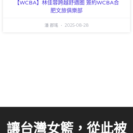
【WCBA】林佳蓉跨越舒適圈 簽約WCBA合
肥文旅俱樂部
潘 郡瑤
2025-08-28
讓台灣女籃，從此被