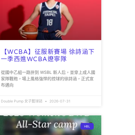
【WCBA】征服新賽場 徐詩涵下
一季西進WCBA遼寧隊
從國中乙組一路拚到 WSBL 新人后，並穿上成人國
家隊戰袍，場上風格強悍的控球的徐詩涵，正式宣
布邁向
Double Pump 女子籃球誌
2026-07-31
HBL