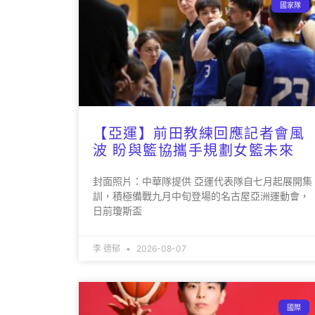
國家隊
【亞運】前田教練回應記者會風
波 盼與籃協攜手規劃女籃未來
封面照片：中華隊提供 亞運代表隊自七月起展開集
訓，積極備戰九月中旬登場的名古屋亞洲運動會，
日前瓊斯盃
李 德郁
2026-08-07
國際