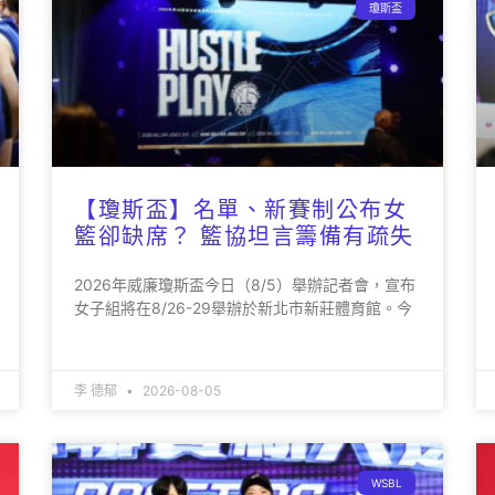
瓊斯盃
【瓊斯盃】名單、新賽制公布女
籃卻缺席？ 籃協坦言籌備有疏失
2026年威廉瓊斯盃今日（8/5）舉辦記者會，宣布
女子組將在8/26-29舉辦於新北市新莊體育館。今
李 德郁
2026-08-05
WSBL