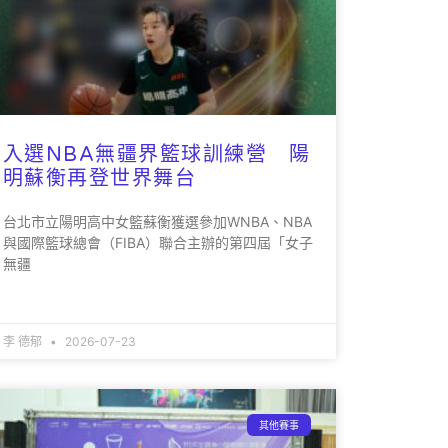
入選NBA無疆界籃球訓練營 陽
明蘇衡再登世界舞台
台北市立陽明高中女籃蘇衡獲選參加WNBA、NBA
與國際籃球總會（FIBA）聯合主辦的第四屆「女子
無疆
李 德郁
2026-07-23
其他賽事