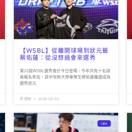
【WSBL】從離開球場到狀元籤
蔡佑蓮：從沒想過會來選秀
第22屆WSBL選秀會於今日登場，今年共有十名球
員報名參加，其中世新大學畢業生蔡佑蓮獲選成為
選秀狀元
李 德郁
2026-08-03
UBA