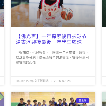
【佛光盃】一年探索後再披球衣
湯書淳迎接最後一年學生籃球
「很期待，也很興奮。」睽違一年再度披上球衣，
以球員身分站上佛光盃舞台的湯書淳，賽後分享回
歸賽場的心情
Double Pump 女子籃球誌
2026-07-28
國家隊