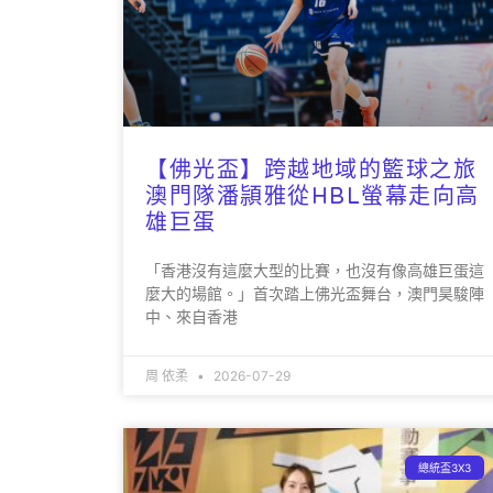
【佛光盃】跨越地域的籃球之旅
澳門隊潘頴雅從HBL螢幕走向高
雄巨蛋
「香港沒有這麼大型的比賽，也沒有像高雄巨蛋這
麼大的場館。」首次踏上佛光盃舞台，澳門昊駿陣
中、來自香港
周 依柔
2026-07-29
總統盃3X3