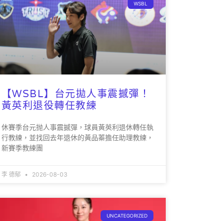
WSBL
【WSBL】台元拋人事震撼彈！
黃英利退役轉任教練
休賽季台元抛人事震撼彈，球員黃英利退休轉任執
行教練，並找回去年退休的黃品蓁擔任助理教練，
新賽季教練團
李 德郁
2026-08-03
UNCATEGORIZED