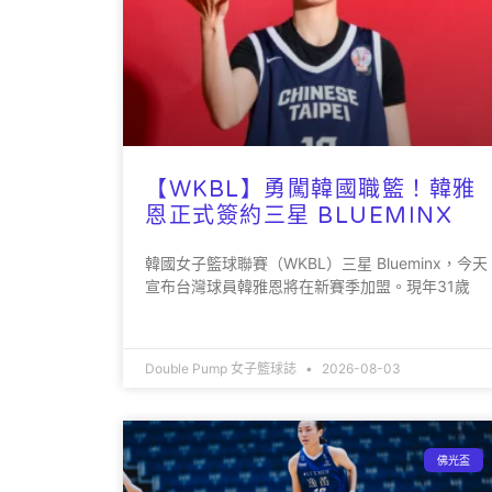
【WKBL】勇闖韓國職籃！韓雅
恩正式簽約三星 BLUEMINX
韓國女子籃球聯賽（WKBL）三星 Blueminx，今天
宣布台灣球員韓雅恩將在新賽季加盟。現年31歲
Double Pump 女子籃球誌
2026-08-03
佛光盃